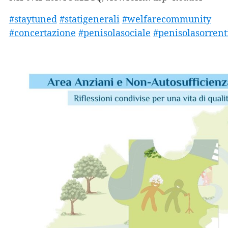
#staytuned
#statigenerali
#welfarecommunity
#concertazione
#penisolasociale
#penisolasorrent