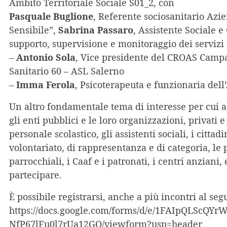
Ambito Territoriale Sociale S01_2, con
Pasquale Buglione
, Referente sociosanitario Azi
Sensibile”,
Sabrina Passaro
, Assistente Sociale 
supporto, supervisione e monitoraggio dei servizi
–
Antonio Sola
, Vice presidente del CROAS Campa
Sanitario 60 – ASL Salerno
–
Imma Ferola
, Psicoterapeuta e funzionaria del
Un altro fondamentale tema di interesse per cui as
gli enti pubblici e le loro organizzazioni, privati e 
personale scolastico, gli assistenti sociali, i cittadi
volontariato, di rappresentanza e di categoria, le
parrocchiali, i Caaf e i patronati, i centri anziani,
partecipare.
È possibile registrarsi, anche a più incontri al seg
https://docs.google.com/forms/d/e/1FAIpQLS
NfP67lFu0l7rUa12GQ/viewform?usp=header