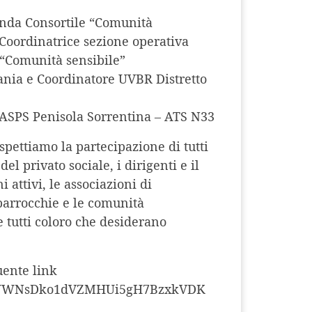
enda Consortile “Comunità
e Coordinatrice sezione operativa
 “Comunità sensibile”
nia e Coordinatore UVBR Distretto
l’ASPS Penisola Sorrentina – ATS N33
pettiamo la partecipazione di tutti
del privato sociale, i dirigenti e il
ni attivi, le associazioni di
 parrocchie e le comunità
 e tutti coloro che desiderano
uente link
cQYrWWNsDko1dVZMHUi5gH7BzxkVDK