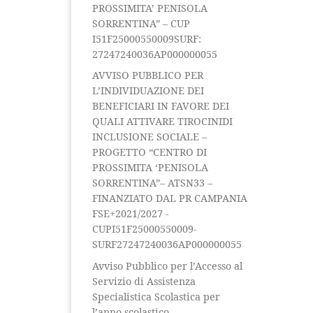
PROSSIMITA’ PENISOLA
SORRENTINA” – CUP
I51F25000550009SURF:
27247240036AP000000055
AVVISO PUBBLICO PER
L’INDIVIDUAZIONE DEI
BENEFICIARI IN FAVORE DEI
QUALI ATTIVARE TIROCINIDI
INCLUSIONE SOCIALE –
PROGETTO “CENTRO DI
PROSSIMITA ‘PENISOLA
SORRENTINA”– ATSN33 –
FINANZIATO DAL PR CAMPANIA
FSE+2021/2027 -
CUPI51F25000550009-
SURF27247240036AP000000055
Avviso Pubblico per l’Accesso al
Servizio di Assistenza
Specialistica Scolastica per
l’anno scolastico