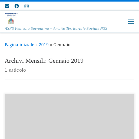
Passa al contenuto
Me
ASPS Penisola Sorrentina – Ambito Territoriale Sociale N33
Pagina iniziale
»
2019
»
Gennaio
Archivi Mensili:
Gennaio 2019
1 articolo
Inizio attività 6 Febbraio 2019 Fine Laboratorio 27 Marzo
2019 Incontri del laboratorio : ogni mercoledì pomeriggio
dalle 16.30 alle 18.30 presso Biblioteca centro culturale di Via