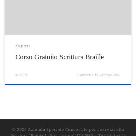
delle Rose Piano di Sorrento manifesto informativo
EVENTI
Corso Gratuito Scrittura Braille
di
ASPS
Pubblicato
16 Gennaio 2019
© 2026
Azienda Speciale Consortile per i servizi alla
Persona "Penisola Sorrentina" ATS N33
– Tutti i diritti