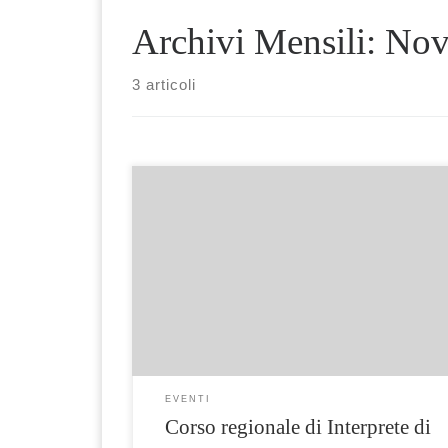
Archivi Mensili:
Nov
3 articoli
Il 23 novembre 2018 si è tenuta la prima
lezione del corso regionale di Interprete di
lingua italiana dei segni, 600 ore. In allegato i
calendario delle prossime lezioni di novembre
Le lezioni sono gratuite. Calendario
EVENTI
Corso regionale di Interprete di