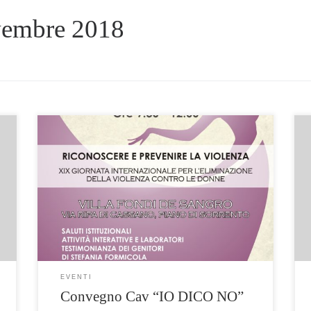
embre 2018
In occasione della XIX Giornata
internazionale per l’eliminazione della
violenza contro le donne, il Centro
Antiviolenza intende promuovere
l
l’organizzazione di un incontro di
.
sensibilizzazione e prevenzione, dal titolo “Io
dico NO!” L’evento si terrà Martedì 27
Novembre 2018 dalle ore 9.30 alle 12:00,
presso la Sala Convegni di Villa Fondi […]
EVENTI
Convegno Cav “IO DICO NO”