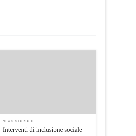
La Direzione Generale Politiche sociali e socio-
sanitarie ha emanato i seguenti due avvisi per
interventi di inclusione sociale delle persone
con disabilità sensoriale: – Decreto
dirigenziale n. 367 del 7 novembre 2018:
avviso per manifestazione di interesse
“interventi di inclusione sociale delle persone
con disabilità, sensoriale” destinata a soggetti
che […]
NEWS STORICHE
Interventi di inclusione sociale