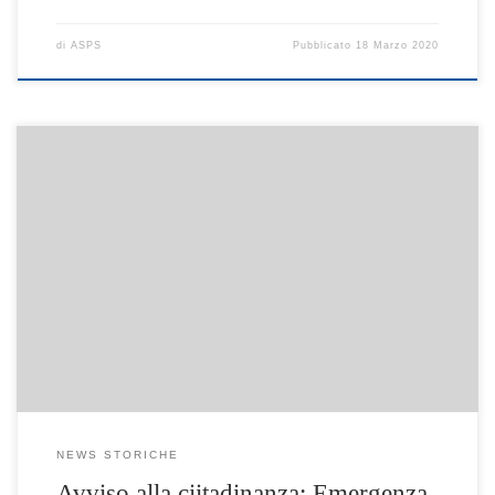
di
ASPS
Pubblicato
18 Marzo 2020
Le attività di sportello/informazione (front office) saranno
svolte, se indispensabili, con attenzione massima rivolta alla
distanza interpersonale e possibilmente tramite
appuntamento e, solo se necessario. Nell’Ufficio l’attività di
back office viene svolta con massima cautela e rispetto delle
norme vigenti. Ufficio di Piano di Zona 081 8785542 email:
pszn33@gmail.com pec: asps-penisolasorrentina@pec.it
NEWS STORICHE
Avviso alla ciitadinanza: Emergenza