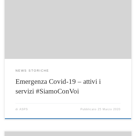
Sono attivi tre servizi realizzati attraverso UOMI distretto 59
NA3 SUD #SiamoConVoi Primo Servizio – “Assistenza
Psicologica telefonica” – Servizio attivo dal 23/03/2020.
Contatti telefonici per il primo ascolto: Cell. 3922088467
-3884629313 dal Lunedì al Venerdì dalle 9,30 alle 13,00
Seconda Attività – “Artisti in mostra”. Attraverso la pagina
Facebook […]
NEWS STORICHE
Emergenza Covid-19 – attivi i
servizi #SiamoConVoi
di
ASPS
Pubblicato
25 Marzo 2020