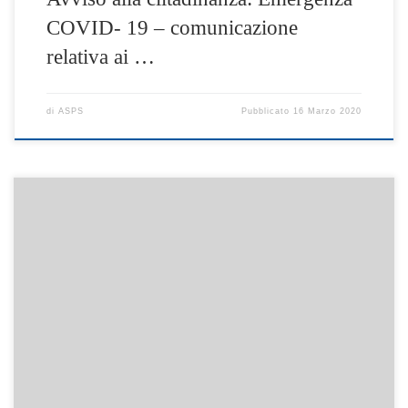
COVID- 19 – comunicazione
relativa ai …
di
ASPS
Pubblicato
16 Marzo 2020
Legge regionale 2 marzo 2020, n. 2 “Disposizioni per la
prevenzione e la cura del disturbo da gioco d’azzardo e per la
tutela sanitaria, sociale ed economica delle persone affette e
dei loro familiari” Testo di Legge