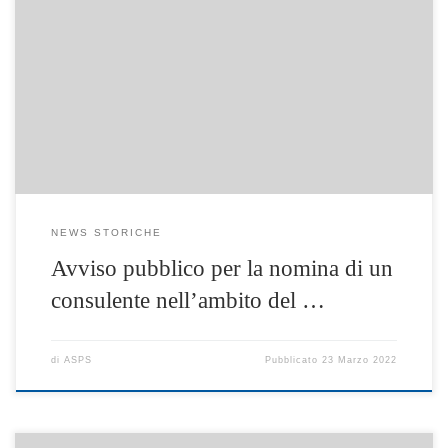
I soggetti interessati che ne abbiano i requisiti potranno
presentare domanda entro le ore 12.00 del giorno 07 aprile
2022. Determina 143 del 23.03.2022 – Avviso nomina Avvocato
Manifestazione Interesse l.r. 11/07 – Nomina del consulente
nell’ambito del servizio di supporto specialistico nelle
materie disciplinate da diritto civile, del lavoro […]
NEWS STORICHE
Avviso pubblico per la nomina di un
consulente nell’ambito del …
di
ASPS
Pubblicato
23 Marzo 2022