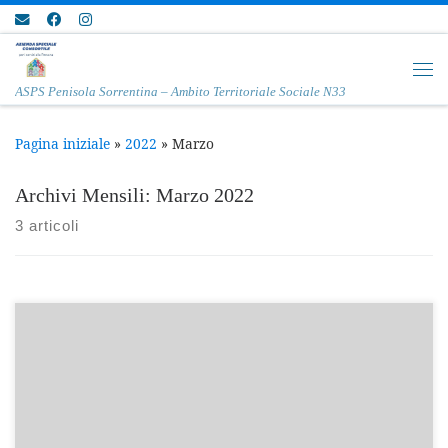
Passa al contenuto
Me
ASPS Penisola Sorrentina – Ambito Territoriale Sociale N33
Pagina iniziale
»
2022
»
Marzo
Archivi Mensili:
Marzo 2022
3 articoli
I soggetti interessati che ne abbiano i requisiti potranno
presentare domanda entro le ore 12.00 del giorno 13 aprile
2022. Determina n.153 del 29.03.2022 Manifestazione