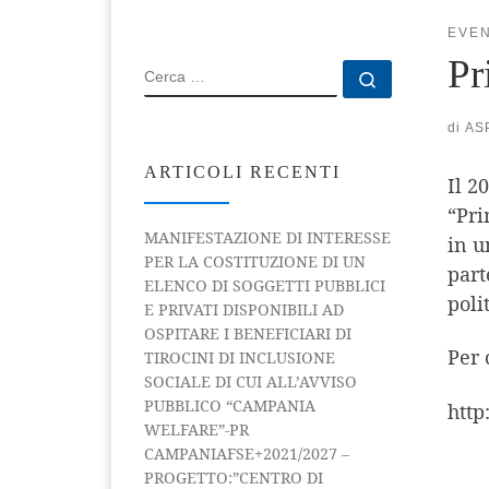
EVEN
Pr
CERCA
Cerca …
di
AS
ARTICOLI RECENTI
Il 2
“Pri
MANIFESTAZIONE DI INTERESSE
in u
PER LA COSTITUZIONE DI UN
part
ELENCO DI SOGGETTI PUBBLICI
poli
E PRIVATI DISPONIBILI AD
OSPITARE I BENEFICIARI DI
Per 
TIROCINI DI INCLUSIONE
SOCIALE DI CUI ALL’AVVISO
PUBBLICO “CAMPANIA
http
WELFARE”-PR
CAMPANIAFSE+2021/2027 –
PROGETTO:”CENTRO DI