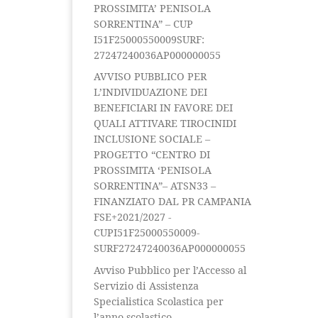
PROSSIMITA’ PENISOLA
SORRENTINA” – CUP
I51F25000550009SURF:
27247240036AP000000055
AVVISO PUBBLICO PER
L’INDIVIDUAZIONE DEI
BENEFICIARI IN FAVORE DEI
QUALI ATTIVARE TIROCINIDI
INCLUSIONE SOCIALE –
PROGETTO “CENTRO DI
PROSSIMITA ‘PENISOLA
SORRENTINA”– ATSN33 –
FINANZIATO DAL PR CAMPANIA
FSE+2021/2027 -
CUPI51F25000550009-
SURF27247240036AP000000055
Avviso Pubblico per l’Accesso al
Servizio di Assistenza
Specialistica Scolastica per
l’anno scolastico