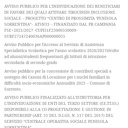
AVVISO PUBBLICO PER L’INDIVIDUAZIONE DEI BENEFICIARI
IN FAVORE DEI QUALI ATTIVARE TIROCINIDI INCLUSIONE
SOCIALE – PROGETTO “CENTRO DI PROSSIMITA ‘PENISOLA
SORRENTINA”– ATSN33 – FINANZIATO DAL PR CAMPANIA
FSE+2021/2027 -CUPI51F25000550009-
SURF27247240036AP000000055
Avviso Pubblico per l’Accesso al Servizio di Assistenza
Specialistica Scolastica per l’anno scolastico 2026/2027rivolto
ad alunni/studenti frequentanti gli Istituti di istruzione
secondaria di secondo grado
Avviso pubblico per la concessione di contributi speciali a
sostegno dei Canoni di Locazione per i nuclei familiari in
difficoltà socio-economiche Annualità 2025 – Comune di
Sorrento.
AVVISO PUBBLICO FINALIZZATO ALL’ISTRUTTORIA PER
L’INDIVIDUAZIONE DI ENTI DEL TERZO SETTORE (EE.TT.SS.)
DISPONIBILI ALLA CO-PROGETTAZIONE E GESTIONE IN
PARTNERSHIP (ART. 55 DEL D.LGS. N. 117 DEL 2017) DEL
SERVIZIO “CENTRALE OPERATIVA SOCIALE PENISOLA
SORRENTINA”