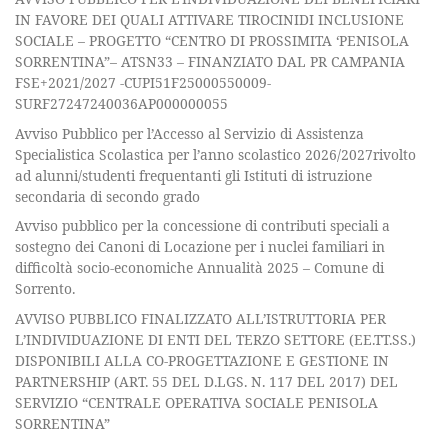
IN FAVORE DEI QUALI ATTIVARE TIROCINIDI INCLUSIONE
SOCIALE – PROGETTO “CENTRO DI PROSSIMITA ‘PENISOLA
SORRENTINA”– ATSN33 – FINANZIATO DAL PR CAMPANIA
FSE+2021/2027 -CUPI51F25000550009-
SURF27247240036AP000000055
Avviso Pubblico per l’Accesso al Servizio di Assistenza
Specialistica Scolastica per l’anno scolastico 2026/2027rivolto
ad alunni/studenti frequentanti gli Istituti di istruzione
secondaria di secondo grado
Avviso pubblico per la concessione di contributi speciali a
sostegno dei Canoni di Locazione per i nuclei familiari in
difficoltà socio-economiche Annualità 2025 – Comune di
Sorrento.
AVVISO PUBBLICO FINALIZZATO ALL’ISTRUTTORIA PER
L’INDIVIDUAZIONE DI ENTI DEL TERZO SETTORE (EE.TT.SS.)
DISPONIBILI ALLA CO-PROGETTAZIONE E GESTIONE IN
PARTNERSHIP (ART. 55 DEL D.LGS. N. 117 DEL 2017) DEL
SERVIZIO “CENTRALE OPERATIVA SOCIALE PENISOLA
SORRENTINA”