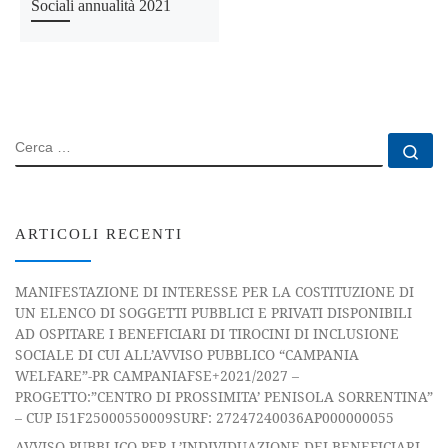
Sociali annualità 2021
CERCA
Ce
ARTICOLI RECENTI
MANIFESTAZIONE DI INTERESSE PER LA COSTITUZIONE DI
UN ELENCO DI SOGGETTI PUBBLICI E PRIVATI DISPONIBILI
AD OSPITARE I BENEFICIARI DI TIROCINI DI INCLUSIONE
SOCIALE DI CUI ALL’AVVISO PUBBLICO “CAMPANIA
WELFARE”-PR CAMPANIAFSE+2021/2027 –
PROGETTO:”CENTRO DI PROSSIMITA’ PENISOLA SORRENTINA”
– CUP I51F25000550009SURF: 27247240036AP000000055
AVVISO PUBBLICO PER L’INDIVIDUAZIONE DEI BENEFICIARI