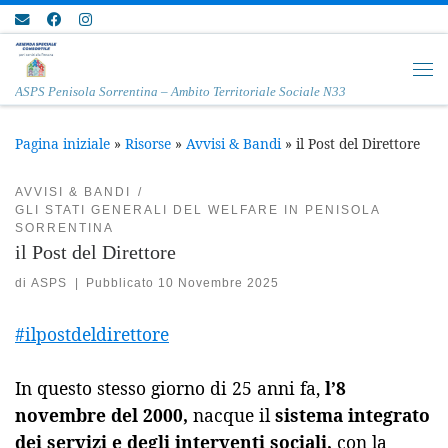
Passa al contenuto
Me
ASPS Penisola Sorrentina – Ambito Territoriale Sociale N33
Pagina iniziale
»
Risorse
»
Avvisi & Bandi
»
il Post del Direttore
AVVISI & BANDI
GLI STATI GENERALI DEL WELFARE IN PENISOLA
SORRENTINA
il Post del Direttore
di
ASPS
|
Pubblicato
10 Novembre 2025
#ilpostdeldirettore
In questo stesso giorno di 25 anni fa,
l’8
novembre del 2000,
nacque il
sistema integrato
dei servizi e degli interventi sociali,
con la