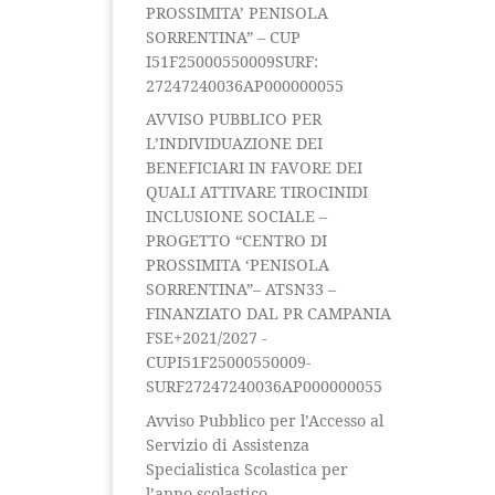
PROSSIMITA’ PENISOLA
SORRENTINA” – CUP
I51F25000550009SURF:
27247240036AP000000055
AVVISO PUBBLICO PER
L’INDIVIDUAZIONE DEI
BENEFICIARI IN FAVORE DEI
QUALI ATTIVARE TIROCINIDI
INCLUSIONE SOCIALE –
PROGETTO “CENTRO DI
PROSSIMITA ‘PENISOLA
SORRENTINA”– ATSN33 –
FINANZIATO DAL PR CAMPANIA
FSE+2021/2027 -
CUPI51F25000550009-
SURF27247240036AP000000055
Avviso Pubblico per l’Accesso al
Servizio di Assistenza
Specialistica Scolastica per
l’anno scolastico