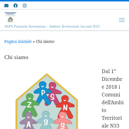
Passa al contenuto
Me
ASPS Penisola Sorrentina – Ambito Territoriale Sociale N33
Pagina iniziale
»
Chi siamo
Chi siamo
Dal 1°
Dicembr
e 2018 i
Comuni
dell’Ambi
to
Territori
ale N33