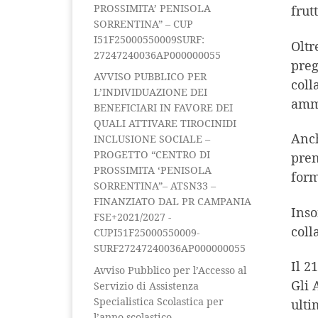
PROSSIMITA’ PENISOLA
frut
SORRENTINA” – CUP
I51F25000550009SURF:
Oltr
27247240036AP000000055
preg
AVVISO PUBBLICO PER
coll
L’INDIVIDUAZIONE DEI
amm
BENEFICIARI IN FAVORE DEI
QUALI ATTIVARE TIROCINIDI
Anch
INCLUSIONE SOCIALE –
PROGETTO “CENTRO DI
pren
PROSSIMITA ‘PENISOLA
form
SORRENTINA”– ATSN33 –
FINANZIATO DAL PR CAMPANIA
Inso
FSE+2021/2027 -
coll
CUPI51F25000550009-
SURF27247240036AP000000055
Il 2
Avviso Pubblico per l’Accesso al
Gli 
Servizio di Assistenza
Specialistica Scolastica per
ulti
l’anno scolastico