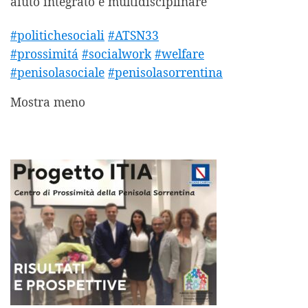
aiuto integrato e multidisciplinare
#politichesociali
#ATSN33
#prossimitá
#socialwork
#welfare
#penisolasociale
#penisolasorrentina
Mostra meno