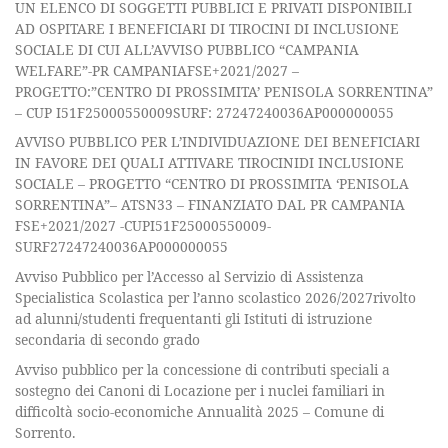
UN ELENCO DI SOGGETTI PUBBLICI E PRIVATI DISPONIBILI
AD OSPITARE I BENEFICIARI DI TIROCINI DI INCLUSIONE
SOCIALE DI CUI ALL’AVVISO PUBBLICO “CAMPANIA
WELFARE”-PR CAMPANIAFSE+2021/2027 –
PROGETTO:”CENTRO DI PROSSIMITA’ PENISOLA SORRENTINA”
– CUP I51F25000550009SURF: 27247240036AP000000055
AVVISO PUBBLICO PER L’INDIVIDUAZIONE DEI BENEFICIARI
IN FAVORE DEI QUALI ATTIVARE TIROCINIDI INCLUSIONE
SOCIALE – PROGETTO “CENTRO DI PROSSIMITA ‘PENISOLA
SORRENTINA”– ATSN33 – FINANZIATO DAL PR CAMPANIA
FSE+2021/2027 -CUPI51F25000550009-
SURF27247240036AP000000055
Avviso Pubblico per l’Accesso al Servizio di Assistenza
Specialistica Scolastica per l’anno scolastico 2026/2027rivolto
ad alunni/studenti frequentanti gli Istituti di istruzione
secondaria di secondo grado
Avviso pubblico per la concessione di contributi speciali a
sostegno dei Canoni di Locazione per i nuclei familiari in
difficoltà socio-economiche Annualità 2025 – Comune di
Sorrento.