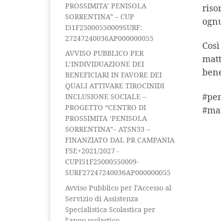
PROSSIMITA’ PENISOLA
riso
SORRENTINA” – CUP
ognu
I51F25000550009SURF:
27247240036AP000000055
Così
AVVISO PUBBLICO PER
matt
L’INDIVIDUAZIONE DEI
bene
BENEFICIARI IN FAVORE DEI
QUALI ATTIVARE TIROCINIDI
#pen
INCLUSIONE SOCIALE –
PROGETTO “CENTRO DI
#mat
PROSSIMITA ‘PENISOLA
SORRENTINA”– ATSN33 –
FINANZIATO DAL PR CAMPANIA
FSE+2021/2027 -
CUPI51F25000550009-
SURF27247240036AP000000055
Avviso Pubblico per l’Accesso al
Servizio di Assistenza
Specialistica Scolastica per
l’anno scolastico