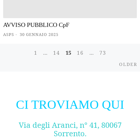
AVVISO PUBBLICO CpF
ASPS
30 GENNAIO 2025
1
…
14
15
16
…
73
Posts
O
OLDER
navigation
CI TROVIAMO QUI
Via degli Aranci, n° 41, 80067
Sorrento.