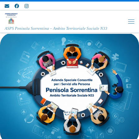
Passa al contenuto
Me
ASPS Penisola Sorrentina – Ambito Territoriale Sociale N33