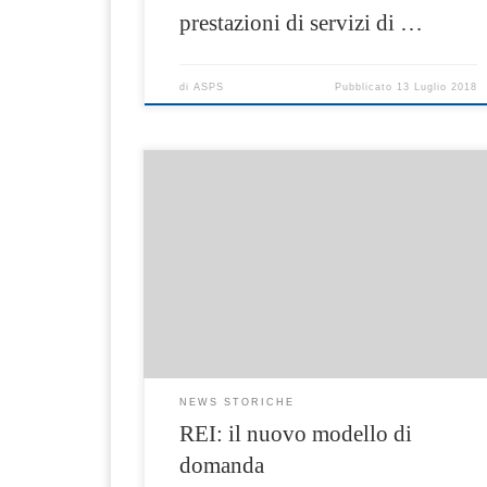
prestazioni di servizi di …
di
ASPS
Pubblicato
13 Luglio 2018
Dal 1° luglio si amplia la platea dei beneficiar
del Reddito di inclusione (REI) grazie al venir
meno dei requisiti familiari (presenza di un
minorenne, di una persona disabile, di una
donna in gravidanza, di un disoccupato ultra
55enne). Pertanto, a partire dal 1° giugno
2018, possono presentare domanda tutti
coloro che […]
NEWS STORICHE
REI: il nuovo modello di
domanda