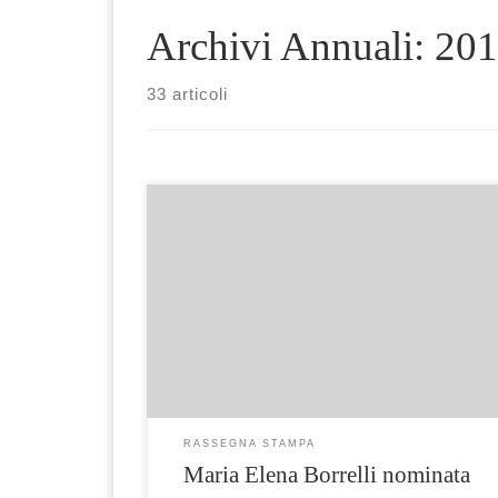
Archivi Annuali:
201
33 articoli
http://vicoequenseonline.blogspot.com/2018/1
2/maria-elena-borrelli-nominata-
direttore.html
RASSEGNA STAMPA
Maria Elena Borrelli nominata