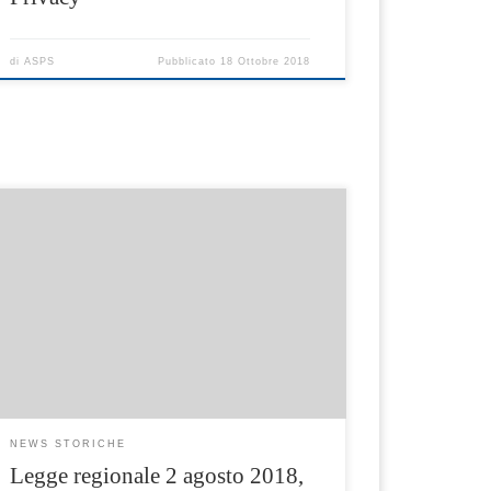
di
ASPS
Pubblicato
18 Ottobre 2018
La legge regionale 2 agosto 2018, n.27 ( Burc
n. 54 del 3 Agosto 2018), recita: “Disposizioni
per l’inclusione sociale, la rimozione delle
barriere alla comunicazione, il
riconoscimento e la promozione della lingua
dei segni italiana e della lingua dei segni
italiana tattile”. Con tale legge la Regione
riconosce alle […]
NEWS STORICHE
Legge regionale 2 agosto 2018,