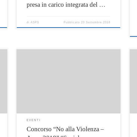
presa in carico integrata del …
di
ASPS
Pubblicato
20 Settembre 2018
“Il Centro Antiviolenza” Servizio del Piano
Sociale di Zona dell’Ambito Territoriale N33,
gestito dal Consorzio Confini, il 31 Luglio
O
2018, in occasione della Rassegna
Cinematografica “Social World Film Festival”
tenutasi nell’Arena Loren a Vico Equense, ha
premiato il cortometraggio vincitore del
Concorso “No alla Violenza – Anno 2018”, la
cui […]
EVENTI
Concorso “No alla Violenza –