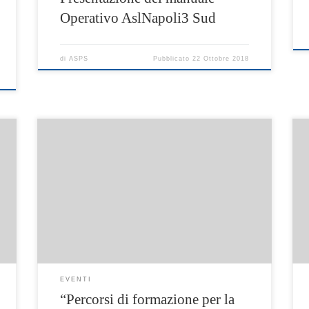
Operativo AslNapoli3 Sud
di
ASPS
Pubblicato
22 Ottobre 2018
Essendo avvenuta la formalizzazione
dell’evento con l’ASL NA 3 Sud si invia la
presentazione del percorso e si invitano gli
interessati ad iscriversi, in considerazione del
calendario già definito con l’inizio fissato per
il 26 settembre 2018 Iscrizioni Le iniziative
sono a numero chiuso (in base alla capienza
dell’aula). È […]
EVENTI
“Percorsi di formazione per la