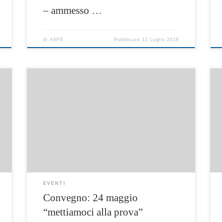
– ammesso …
di
ASPS
Pubblicato
12 Luglio 2018
i
La messa alla prova come sfida per la
comunità l’istituto a favore dei minorenni –
art. 28 d.p.r. 488/88 24 maggio 2018 salesiani
torre annunziata (na) – via margherita di
savoia 22 destinatari: assistenti sociali,
operatori del sociale, avvocati Programma
scheda-di-iscrizione-
EVENTI
Convegno: 24 maggio
“mettiamoci alla prova”