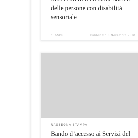
delle persone con disabilità
sensoriale
di
ASPS
Pubblicato
8 Novembre 2018
Vicoequense on line dell’8
Ottobre https://vicoequenseonline.blogspot.co
m/2018/10/al-via-il-bando-per-i-servizi-del-
piano.html?spref=fb
RASSEGNA STAMPA
Bando d’accesso ai Servizi del