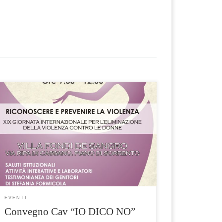
In occasione della XIX Giornata
internazionale per l’eliminazione della
violenza contro le donne, il Centro
Antiviolenza intende promuovere
l’organizzazione di un incontro di
sensibilizzazione e prevenzione, dal titolo “Io
dico NO!” L’evento si terrà Martedì 27
Novembre 2018 dalle ore 9.30 alle 12:00,
presso la Sala Convegni di Villa Fondi […]
EVENTI
Convegno Cav “IO DICO NO”