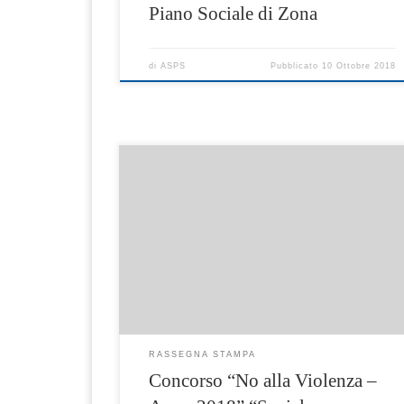
Piano Sociale di Zona
di
ASPS
Pubblicato
10 Ottobre 2018
Le scuole della Penisola Sorrentina dicono N
alla violenza
RASSEGNA STAMPA
Concorso “No alla Violenza –