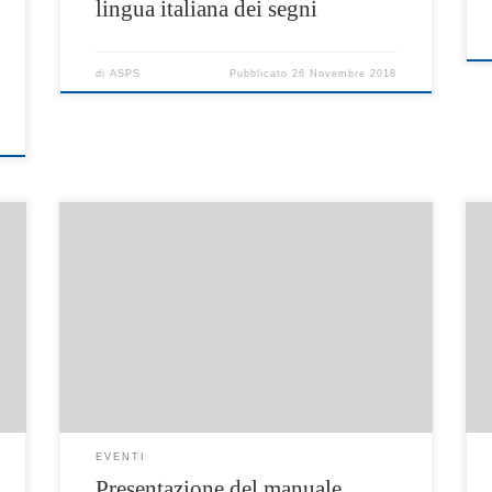
lingua italiana dei segni
di
ASPS
Pubblicato
26 Novembre 2018
-
r
Percorso per le Donne che subiscono Violenza
e per i bambini vittime di Violenza Assistita da
maltrattamento sulle madri Venerdì 26
ottobre – Sala De Guevara Torre del Greco ore
10.00 Programma
EVENTI
Presentazione del manuale