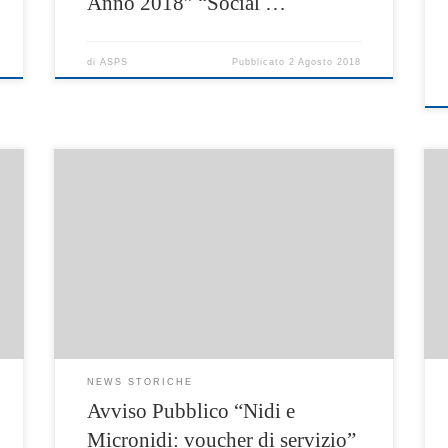
Anno 2018” “Social …
di
ASPS
Pubblicato
2 Agosto 2018
Con Decreto Dirigenziale n. 208 del 6 luglio
2018 la Regione Campania ha ammesso a
finanziamento il progetto presentato dall’
Ambito Territoriale Napoli Trentatrè in
ottemperanza all’Avviso Pubblico “Nidi e
Micronidi: voucher di servizio”, a valere sul
POR Campania FSE 2014/2020 Asse I, obiettivo
specifico 3, azione 8.2.1 – Asse […]
NEWS STORICHE
Avviso Pubblico “Nidi e
Micronidi: voucher di servizio”