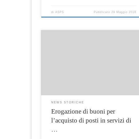
di
ASPS
Pubblicato
29 Maggio 2018
Avviso pubblico La Rosa di Gerico Alleg. A
ESTRATTO Avviso pubblico Alleg. B Elenco
delle Strutture Progetto La Rosa di Gerico Alle
Domanda d’accesso Buoni servizio Alleg.Cg. D
NEWS STORICHE
Erogazione di buoni per
l’acquisto di posti in servizi di
…