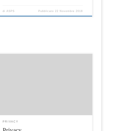
di
ASPS
Pubblicato
22 Novembre 2018
http://www.comune.sorrento.na.it/pagina605_
privacy.html
PRIVACY
Privacy