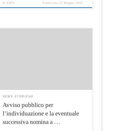
di
ASPS
Pubblicato
17 Maggio 2018
Le istanze devono pervenire al protocollo
della sede aziendale, sita nel Comune di
Sorrento, presso la sede del Piano Sociale di
Zona, a pena di esclusione, entro il giorno
04/05/2018 ore 12,00. Avviso pubblico asps
NEWS STORICHE
Avviso pubblico per
l’individuazione e la eventuale
successiva nomina a …