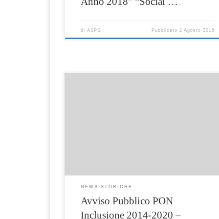
Anno 2018” “Social …
di
ASPS
Pubblicato
2 Agosto 2018
Avviso Atto di assunzione d’obbligo ad
integrazione della convenzione per
l’erogazione dei titoli d’acquisto (voucher
sociali).
NEWS STORICHE
Avviso Pubblico PON
Inclusione 2014-2020 –