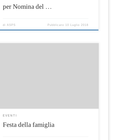
per Nomina del …
di
ASPS
Pubblicato
10 Luglio 2018
Per celebrare la Festa della Famiglia la
Cooperativa “Oltre I Sogni” (Prestatore Unico
del Servizio del Piano Sociale di Zona A.T. N33
“Centro per la famiglia”) apre le porte del
Centro “Gli Aquiloni” a tutte le famiglie del
territorio. Dalle ore 09.00 è possibile chiedere
una consulenza psicologica gratuita (previo
[…]
EVENTI
Festa della famiglia