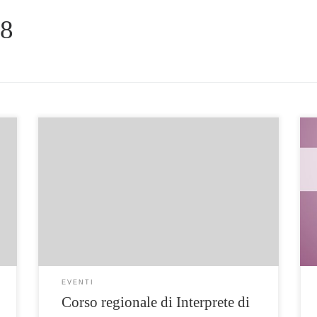
8
Il 23 novembre 2018 si è tenuta la prima
lezione del corso regionale di Interprete di
lingua italiana dei segni, 600 ore. In allegato il
calendario delle prossime lezioni di novembre.
Le lezioni sono gratuite. Calendario
EVENTI
Corso regionale di Interprete di