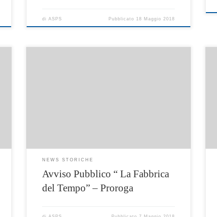
di
ASPS
Pubblicato
18 Maggio 2018
In riferimento all’Estratto di Avviso Pubblico e
all’Avviso Pubblico “ La Fabbrica del Tempo”
Erogazione di buoni per l’acquisto di posti in
servizi di cura rivolti a minori di età compresa
tra 3-12 anni ed a minori di età compresa tra
0-36 mesi – progetto “La Fabbrica del Tempo”
– […]
NEWS STORICHE
Avviso Pubblico “ La Fabbrica
del Tempo” – Proroga
di
ASPS
Pubblicato
7 Maggio 2018