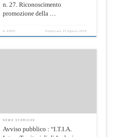
n. 27. Riconoscimento
promozione della …
di
ASPS
Pubblicato
23 Agosto 2018
E’ stato pubblicato sul BURC n. 44 del
25/06/2018, l’Avviso pubblico non
competitivo “I.T.I.A. Intese Territoriali di
Inclusione Attiva” approvato con D.D. n.191
del 22/06/2018,a valere sul POR Campania FSE
2014-2020, Asse II – Obiettivo Specifico 6 –
Azione 9.1.2 e 9.1.3 e Obiettivo Specifico 7
Azioni 9.2.1 e 9.2.2. L’Avviso, rivolto agli […]
NEWS STORICHE
Avviso pubblico : “I.T.I.A.