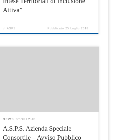
Intese Territoriali di Inclusione
Attiva”
di
ASPS
Pubblicato
25 Luglio 2018
Avviso Pubblico L’istanza in cui si manifesta
la disponibilità alla nomina deve essere
presentata alla sede aziendale sita in Via degli
Aranci n.41- Sorrento, a pena di esclusione,
entro il giorno 20/07/2018 alle ore 12.00
NEWS STORICHE
A.S.P.S. Azienda Speciale
Consortile – Avviso Pubblico