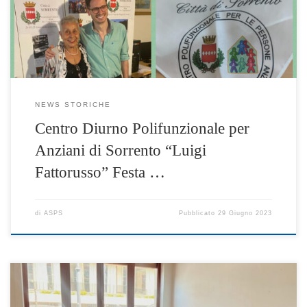
all’insegna della condivisione, della socializzazione e
dell’espressione delle diverse attività realizzate durante
l’anno. Instancabile […]
NEWS STORICHE
Centro Diurno Polifunzionale per
Anziani di Sorrento “Luigi
Fattorusso” Festa …
di
ASPS
Pubblicato
29 Giugno 2023