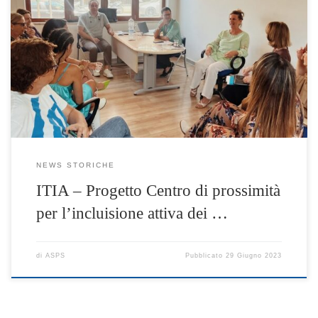
Oggi, 28.06.2023, presso la sede dell’ASPS, si è tenuto l’incontro
operativo di closing e valutazione dell’impatto degli
interventi sul territorio con gli Enti partners di progetto.
Un’occasione importante di incontro e confronto, ma anche di
preparazione di appositi #eventi per la restituzione alla
cittadinanza dei risultati del progetto.
NEWS STORICHE
ITIA – Progetto Centro di prossimità
per l’incluisione attiva dei …
di
ASPS
Pubblicato
29 Giugno 2023